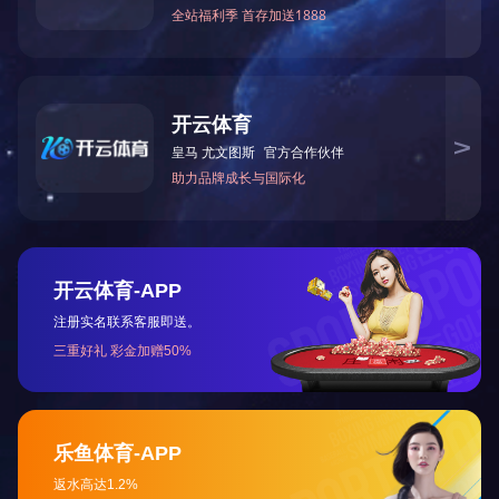
独流减河进洪闸
以保证天津市和津浦
上一条：
[淮河干
返回列表
下一条：
[红旗渠
网站球王会网
页版登录入口
集团简介
集团
津ICP备20004316号-1