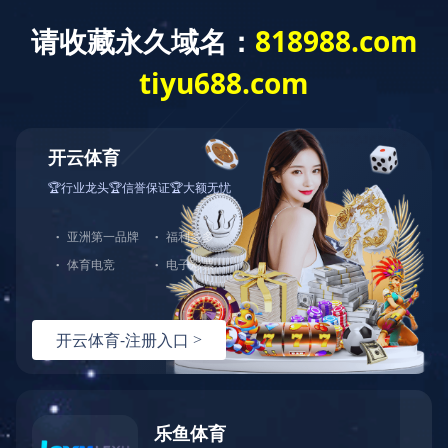
球王会网页版登录
集团简介
集团动
入口