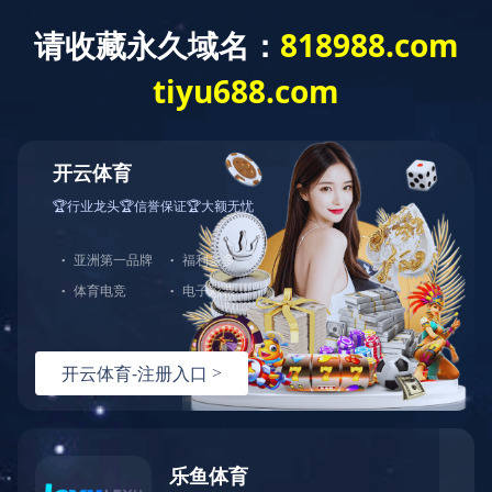
球王会网页版登录
集团简介
集团动
入口