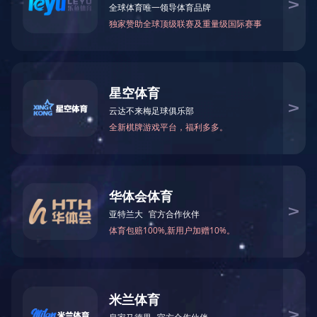
通知公告
集团要闻
青年筑安
集团资讯