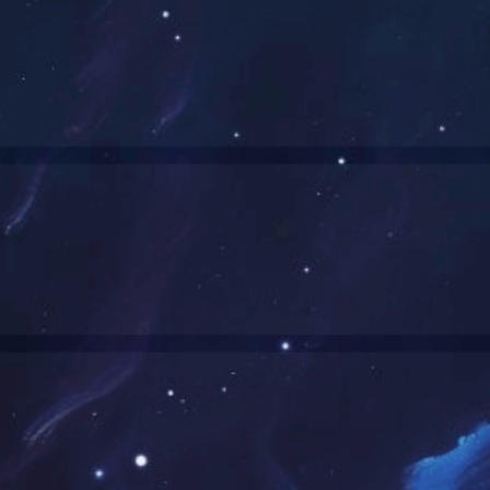
企业信用等级AAA证书中国施工企业管理协
更新时间：
2024-12-01
点击：148 所属