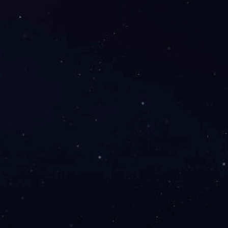
集团资讯
联系我们