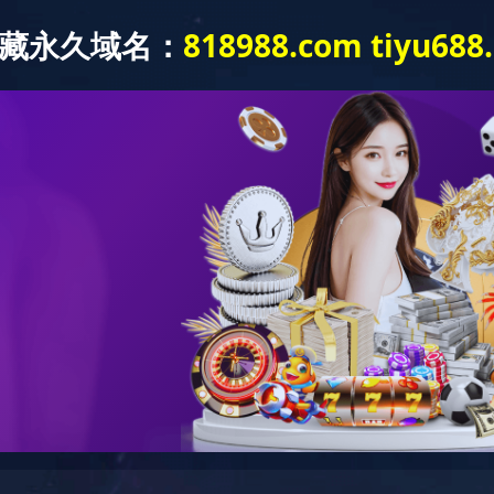
集团动态
荣誉资质
工程业绩
荣誉资质