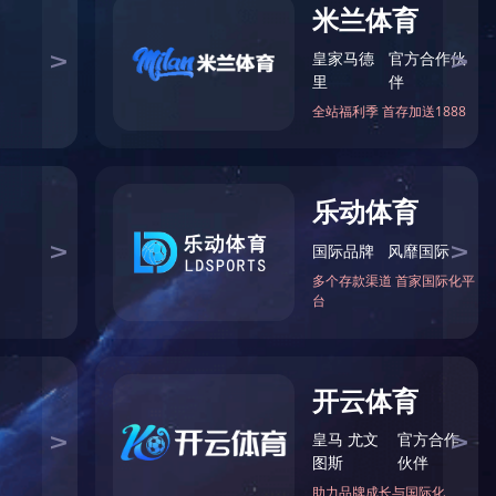
会2023~2026
栏目：
企业荣誉