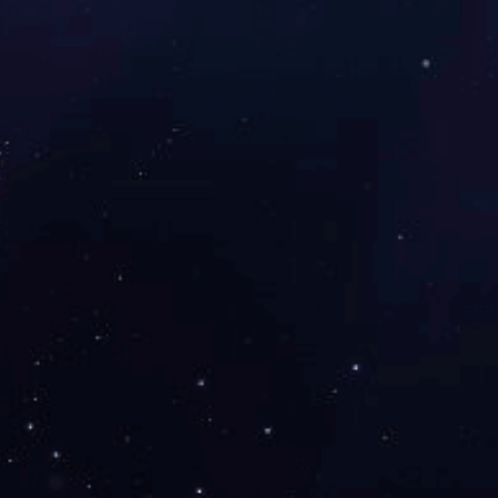
上一条
返回列
下一条