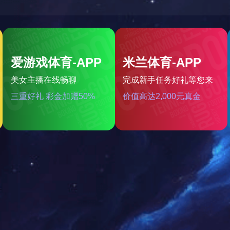
标评审，审核组一致同意我司通过2024年“三体系”认证审核，确认我司
公司领导班子成员及管理者代表、各部门及分公司负责人参加了首、末次