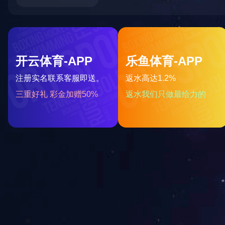
经对
集团