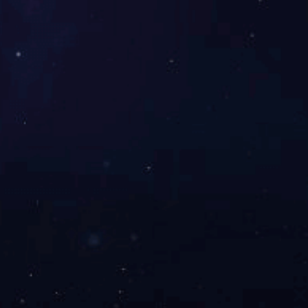
：
[球王会（中国）公司召开2024年第三次安委会 （扩大）会议]
表
：
[学法护航企业高质量发展 球王会（中国）组织开展新《公司法》专题培