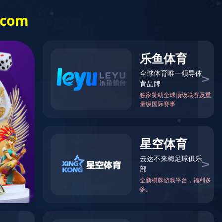
党群工作
行业资讯
联系我们