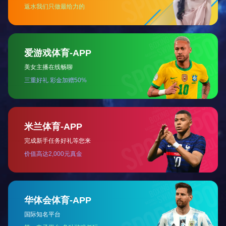
韩绪博致欢迎辞
厚，期待以此次签约
孙宝升对中水北
双方过往的良好合作
行国企担当。