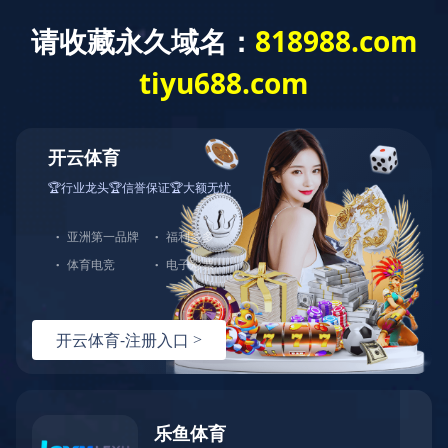
球王会网页版登录
集团简介
集团动
入口