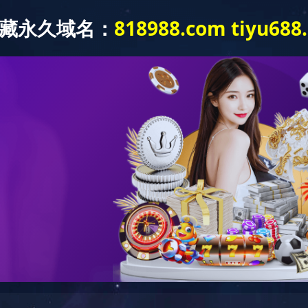
集团动态
荣誉资质
工程业绩
党群工作