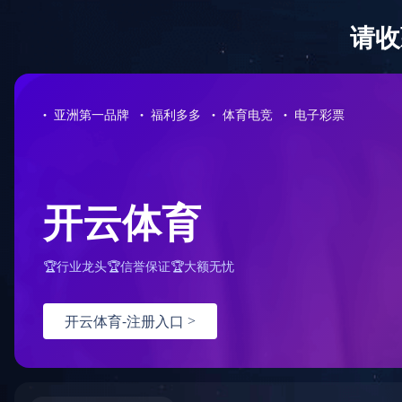
球王会网页版登录
集团简介
入口