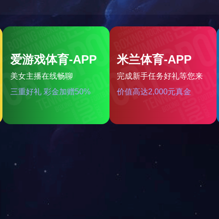
强调，2026年是中国共产党成立105周年，也是实施“十五五”规划的
任重大。作为国有水利施工企业，肩负着服务国家战略、高质量建设重大
须将党建基础打牢抓实，确保各项任务落地生根，以高质量党建引领保障
要求，要强化政治引领，把稳企业发展之舵。深刻领悟“两个确立”的决定
展全过程各方面。要深化理论武装，筑牢干事创业之基。建立健全常态化
，坚持学思用贯通、知信行统一，切实把学习成果转化为推动高质量发展
织功能为重点，持续深化党建与业务深度融合，着力建强高素质干部人才
彻落实中央八项规定精神学习教育成果，扎实开展树立和践行正确政绩观
规矩，筑牢廉洁自律底线。深化重点领域廉洁风险防控，加强廉洁文化建
力。全面压紧压实管党治党政治责任，推动各项工作落地见效、提质增效
：
[球王会（中国）部署启动树立和践行正确政绩观学习教育工作]
表
：
[球王会（中国）党委召开2025年度民主生活会]