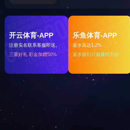
会议
全局、责
使命，必
会议
业改革发
理论武装
以强化组
固拓展贯
严守纪律
抓共管合
上一条
返回列
下一条