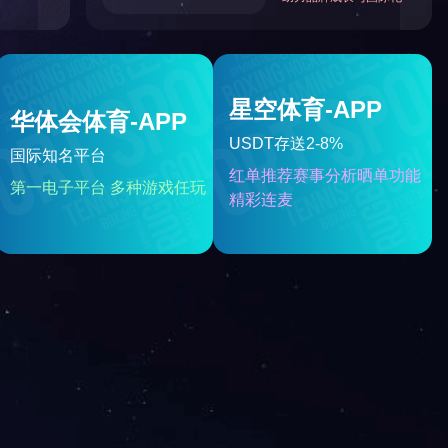
人参加会议。
系列重要讲话、作出一系列重要指示，深刻回答了政
征程上党员干部立身处世、干事创业提供了强大思想
局、面向未来作出的重大决策。要深刻认识开展学习
策部署上来，聚焦主责主业，强化合规经营、风险防
发展作出积极贡献。
学习研讨，认真查摆存在问题，扎实推动整改整治，
担当，把开展学习教育作为当前和今后一段时期的重
点工作，切实增强学习教育针对性和实效性，将学习