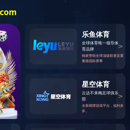
党群工作
行业资讯
联系我们