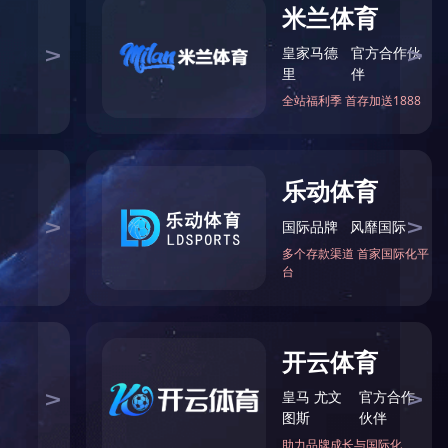
确政绩观学习教育工作
目：
集团党建
公厅关于在全党开展树立和践行正确政绩观学习教育的
）会议精神，对集团开展树立和践行正确政绩观学习